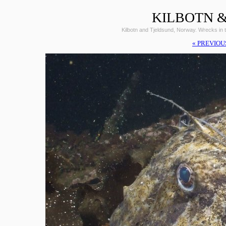
KILBOTN &
Kilbotn and Tjeldsund, Norway. Wrecks i
« PREVIOU