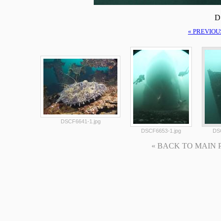
D
« PREVIOU
DSCF6641-1.jpg
DSCF6653-1.jpg
DS
« BACK TO MAIN PAG