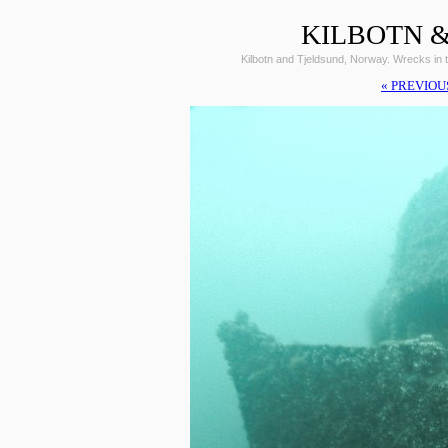
KILBOTN &
Kilbotn and Tjeldsund, Norway. Wrecks i
« PREVIOU