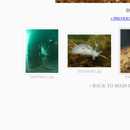
D
« PREVIOU
DSCF6628-1.jpg
DSCF6615-1.jpg
DS
« BACK TO MAIN PAG