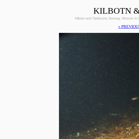
KILBOTN &
Kilbotn and Tjeldsund, Norway. Wrecks i
« PREVIOU