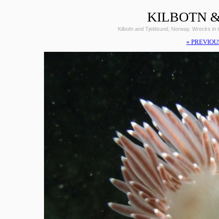
KILBOTN &
Kilbotn and Tjeldsund, Norway. Wrecks i
« PREVIOU