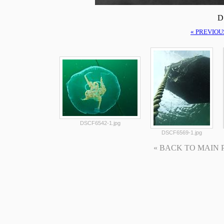
D
« PREVIOU
DSCF6542-1.jpg
DSCF6569-1.jpg
« BACK TO MAIN PAG