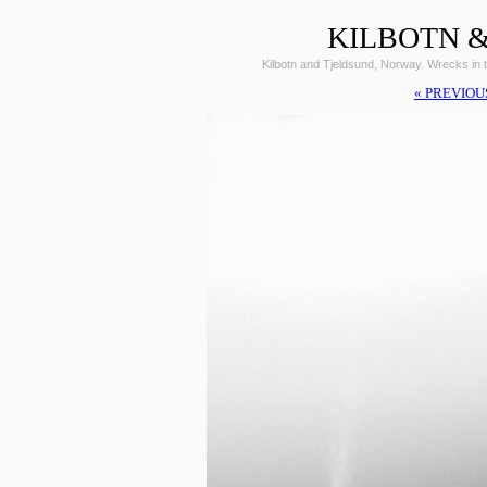
KILBOTN &
Kilbotn and Tjeldsund, Norway. Wrecks i
« PREVIOU