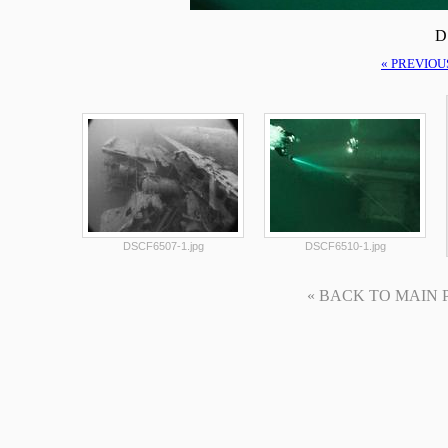
D
« PREVIOU
DSCF6507-1.jpg
DSCF6510-1.jpg
« BACK TO MAIN PAG