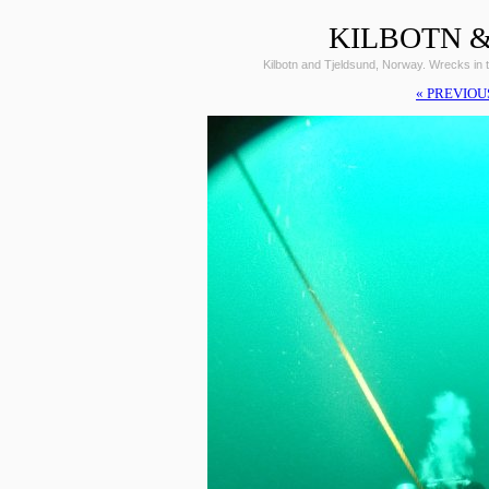
KILBOTN &
Kilbotn and Tjeldsund, Norway. Wrecks i
« PREVIOU