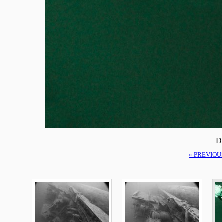
D
« PREVIOU