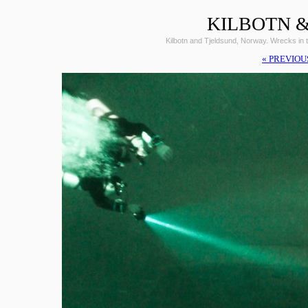
KILBOTN &
Kilbotn and Tjeldsund, Norway. Wrecks i
« PREVIOU