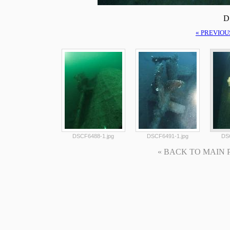
D
« PREVIOU
DSCF6488-1.jpg
DSCF6491-1.jpg
DSC
« BACK TO MAIN PAG