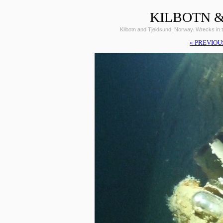
KILBOTN &
Kilbotn and Tjeldsund, Norway. Wrecks i
« PREVIOU