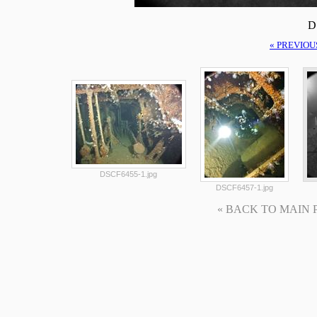
D
« PREVIOU
DSCF6455-1.jpg
DSCF6457-1.jpg
« BACK TO MAIN PAG