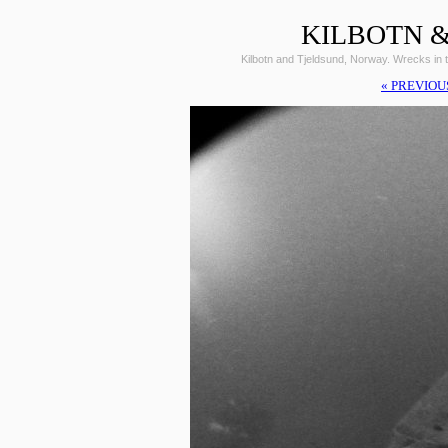
KILBOTN &
Kilbotn and Tjeldsund, Norway. Wrecks i
« PREVIOU