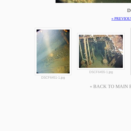
D
« PREVIOU
DSCF6455-1.jpg
DSCF6451-1.jpg
« BACK TO MAIN PAG