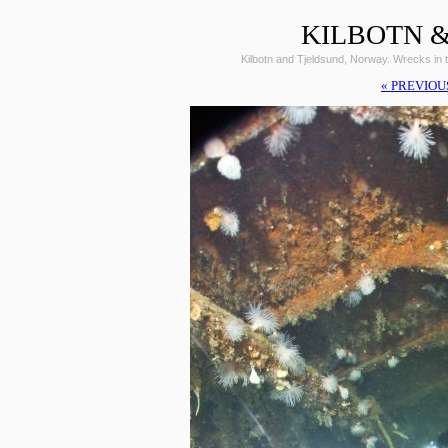
KILBOTN &
Kilbotn and Tjeldsund, Norway. Wrecks i
« PREVIOU