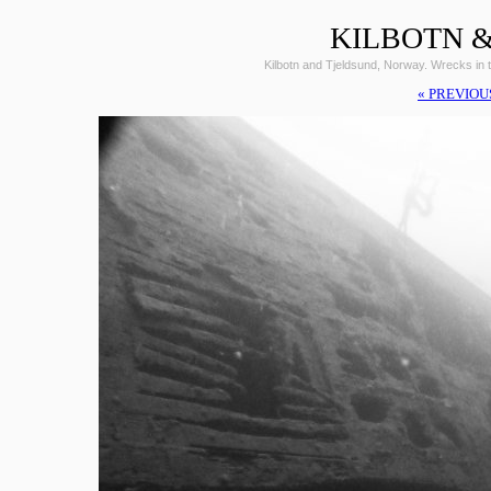
KILBOTN &
Kilbotn and Tjeldsund, Norway. Wrecks i
« PREVIOU