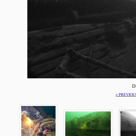
D
« PREVIOU