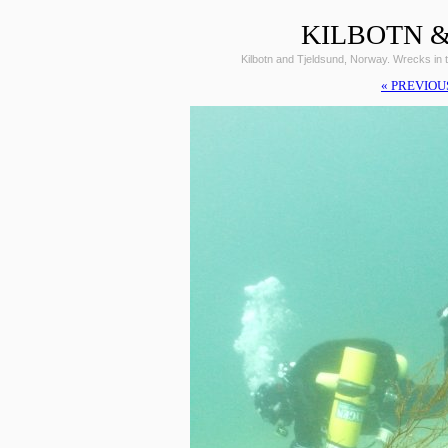
KILBOTN &
Kilbotn and Tjeldsund, Norway. Wrecks i
« PREVIOU