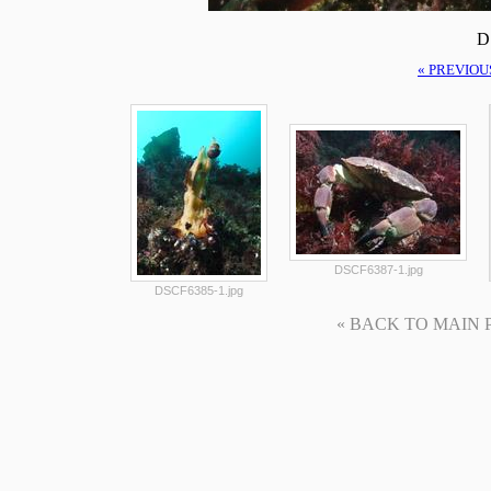
D
« PREVIOU
DSCF6387-1.jpg
DSCF6385-1.jpg
« BACK TO MAIN PAG