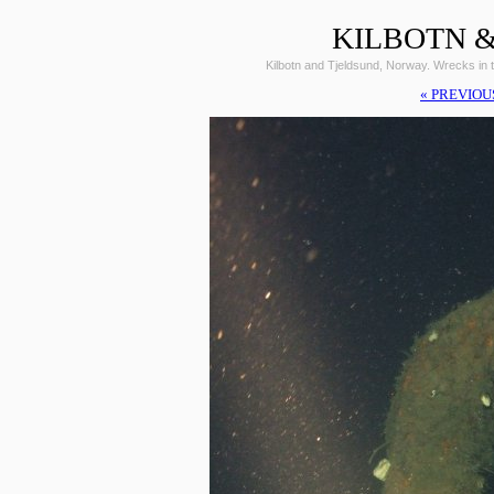
KILBOTN &
Kilbotn and Tjeldsund, Norway. Wrecks i
« PREVIOU