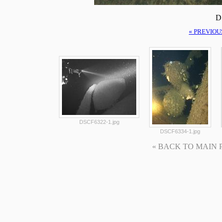
D
« PREVIOU
DSCF6322-1.jpg
DSCF6334-1.jpg
« BACK TO MAIN PAG