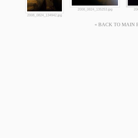
2008_0824_135253.jpg
20
2008_0824_134942.jpg
« BACK TO MAIN PAG