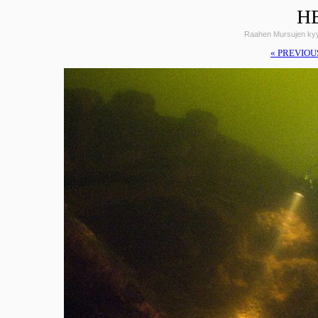
H
Raahen Mursujen kyy
« PREVIOU