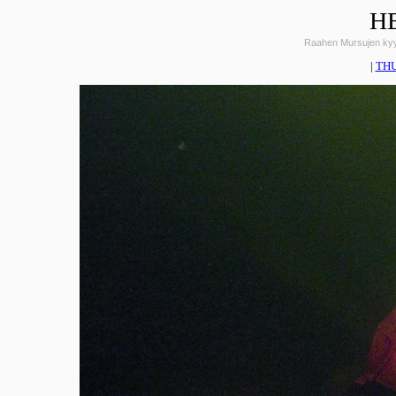
H
Raahen Mursujen kyy
|
TH