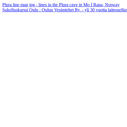
Plura line map jpg - lines in the Plura cave in Mo I Rana, Norway
Sukelluskurssi Oulu : Oulun Vesimiehet Ry. - yli 30 vuotta laitesuellu