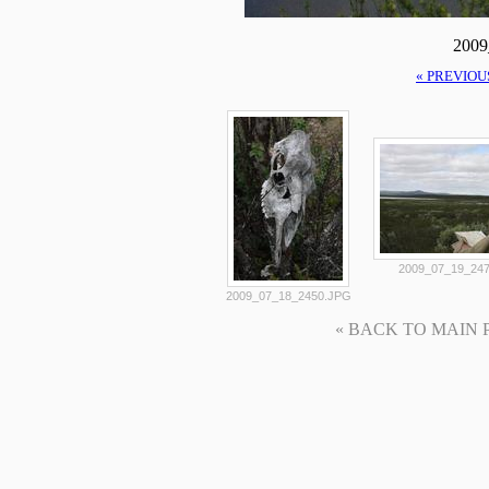
2009
« PREVIOU
2009_07_19_24
2009_07_18_2450.JPG
« BACK TO MAIN PAG