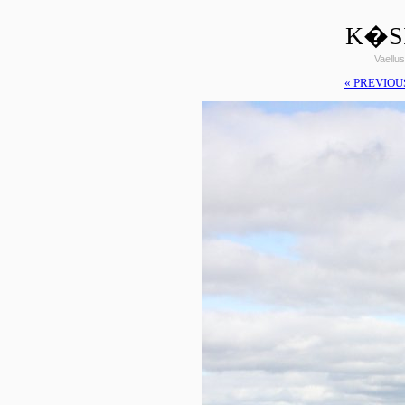
K�SI
Vaellus
« PREVIOU