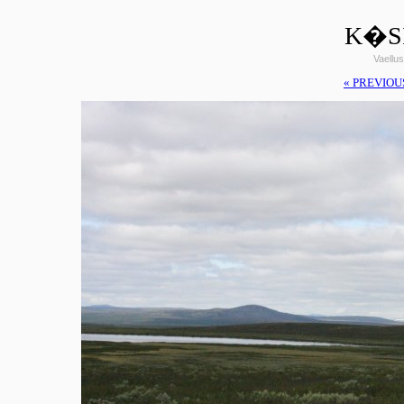
K�SI
Vaellus
« PREVIOU