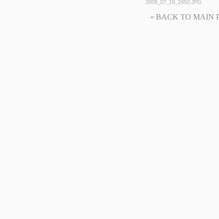
2009_07_18_2450.JPG
« BACK TO MAIN PAG