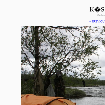
K�SI
Vaellus
« PREVIOU