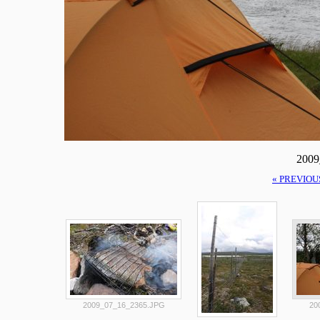
2009
« PREVIOU
2009_07_16_2365.JPG
20