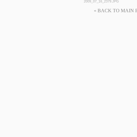
2009_07_16_2379.JPG
« BACK TO MAIN PAG