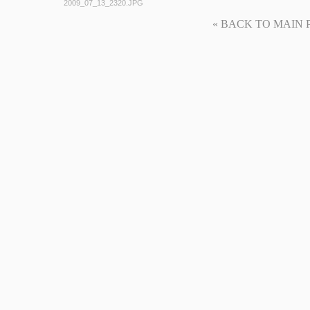
2009_07_13_2320.JPG
« BACK TO MAIN PAG