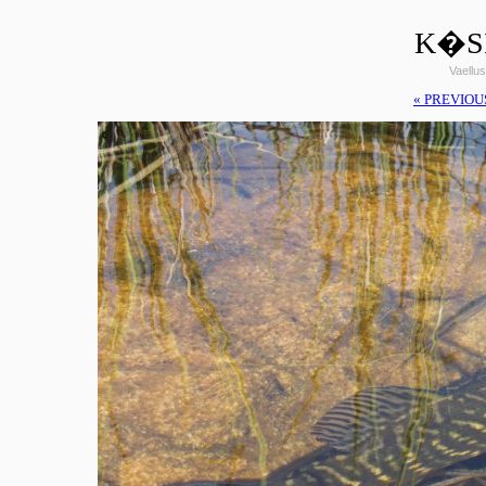
K�SI
Vaellus
« PREVIOU