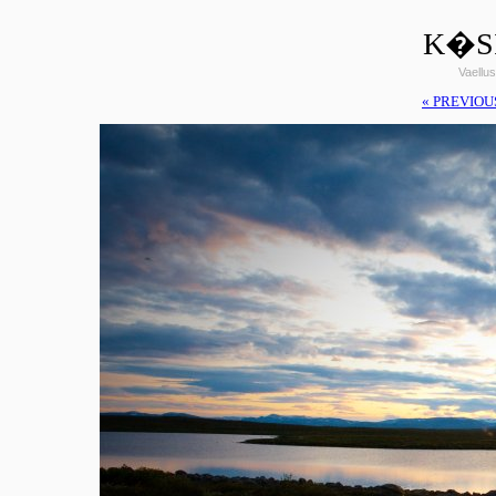
K�SI
Vaellus
« PREVIOU