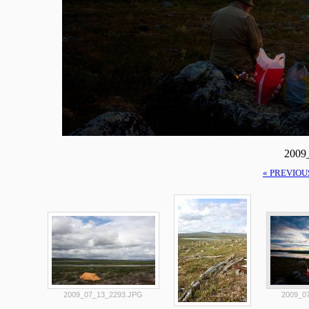
2009
« PREVIOU
2009_07_13_2293.JPG
2009_07