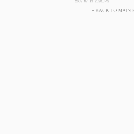
2009_07_13_2320.JPG
« BACK TO MAIN PAG