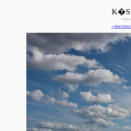
K�SI
Vaellus
« PREVIOU