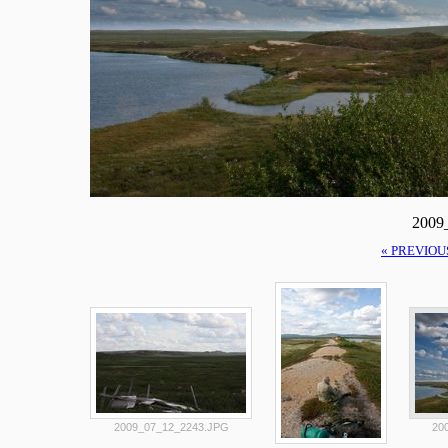
2009
« PREVIOU
2009_07_12_2243.JPG
20