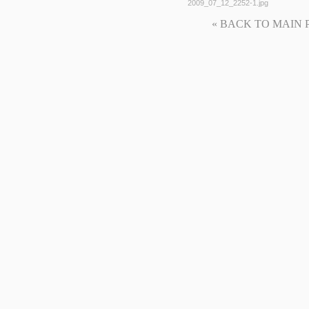
2009_07_12_2252-1.jpg
« BACK TO MAIN PAG