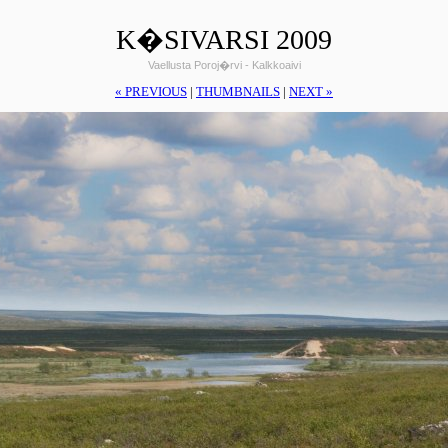
K�SIVARSI 2009
Vaellusta Poroj�rvi - Kalkkoaivi
« PREVIOUS
|
THUMBNAILS
|
NEXT »