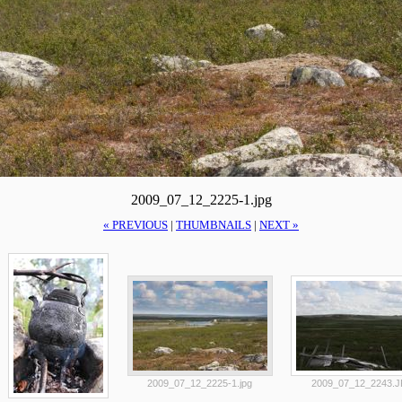
2009_07_12_2225-1.jpg
« PREVIOUS
|
THUMBNAILS
|
NEXT »
2009_07_12_2225-1.jpg
2009_07_12_2243.