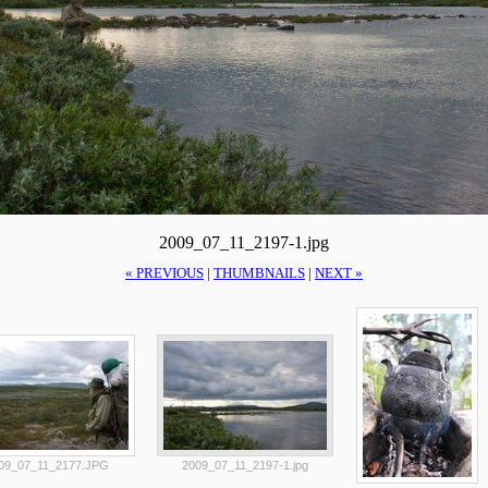
2009_07_11_2197-1.jpg
« PREVIOUS
|
THUMBNAILS
|
NEXT »
09_07_11_2177.JPG
2009_07_11_2197-1.jpg