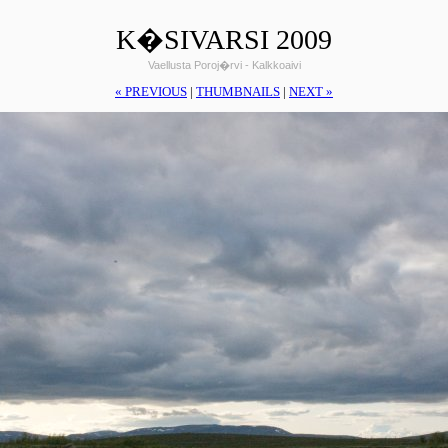
K�SIVARSI 2009
Vaellusta Poroj�rvi - Kalkkoaivi
« PREVIOUS
|
THUMBNAILS
|
NEXT »