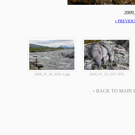
2009
« PREVIOU
2009_07_09_2152-1.jpg
2009_07_10_2157.JPG
« BACK TO MAIN PAG