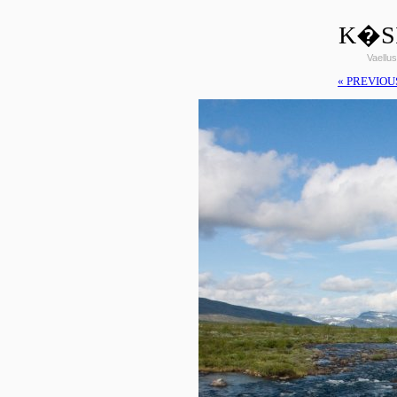
K�SI
Vaellus
« PREVIOU