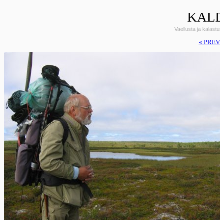
KALD
Vaellusta ja kalas
« PREV