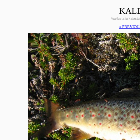
KALD
Vaellusta ja kalas
« PREVIOU