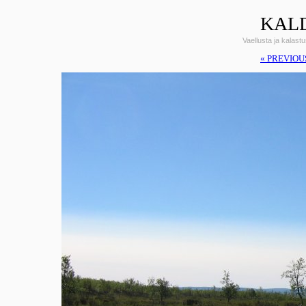
KALD
Vaellusta ja kalas
« PREVIOU