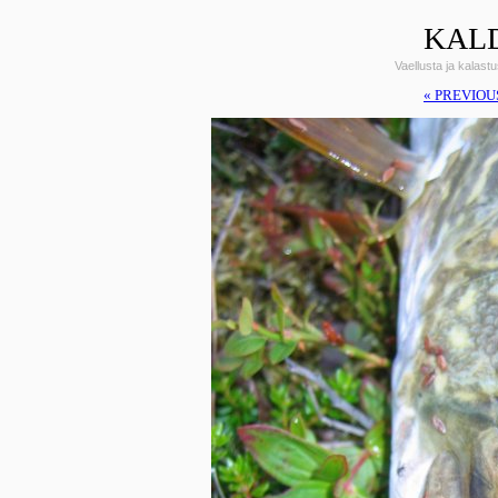
KALD
Vaellusta ja kalas
« PREVIOU