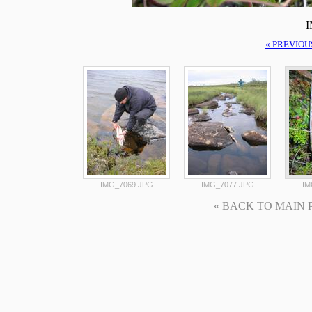
I
« PREVIOU
IMG_7069.JPG
IMG_7077.JPG
IM
« BACK TO MAIN PAG