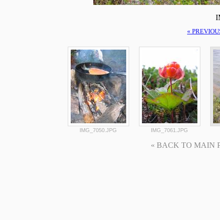
I
« PREVIOU
IMG_7050.JPG
IMG_7061.JPG
« BACK TO MAIN PAG