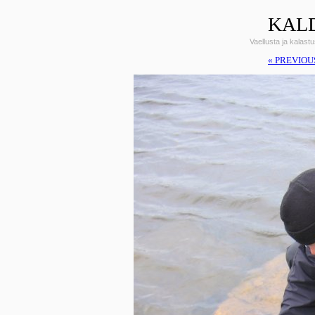
KALD
Vaellusta ja kalas
« PREVIOU