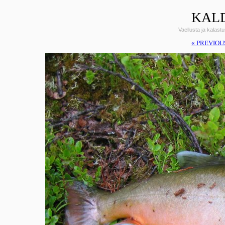
KALD
Vaellusta ja kalas
« PREVIOU