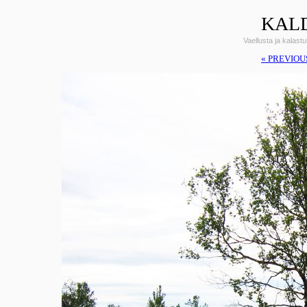
KALD
Vaellusta ja kalas
« PREVIOU