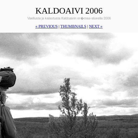
KALDOAIVI 2006
Vaellusta ja kalastusta Kaldoaivin er�maa-alueella 2006
« PREVIOUS
|
THUMBNAILS
|
NEXT »