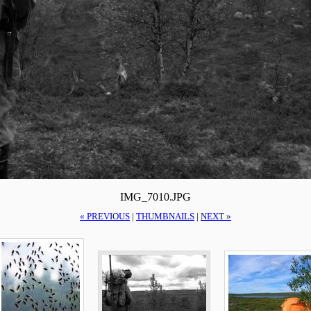
IMG_7010.JPG
« PREVIOUS
|
THUMBNAILS
|
NEXT »